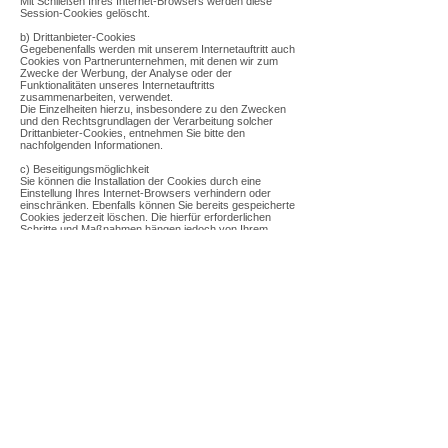
Mit Schließen Ihres Internet-Browsers werden diese
Session-Cookies gelöscht.
b) Drittanbieter-Cookies
Gegebenenfalls werden mit unserem Internetauftritt auch
Cookies von Partnerunternehmen, mit denen wir zum
Zwecke der Werbung, der Analyse oder der
Funktionalitäten unseres Internetauftritts
zusammenarbeiten, verwendet.
Die Einzelheiten hierzu, insbesondere zu den Zwecken
und den Rechtsgrundlagen der Verarbeitung solcher
Drittanbieter-Cookies, entnehmen Sie bitte den
nachfolgenden Informationen.
c) Beseitigungsmöglichkeit
Sie können die Installation der Cookies durch eine
Einstellung Ihres Internet-Browsers verhindern oder
einschränken. Ebenfalls können Sie bereits gespeicherte
Cookies jederzeit löschen. Die hierfür erforderlichen
Schritte und Maßnahmen hängen jedoch von Ihrem
konkret genutzten Internet-Browser ab. Bei Fragen
benutzen Sie daher bitte die Hilfefunktion oder
Dokumentation Ihres Internet-Browsers oder wenden
sich an dessen Hersteller bzw. Support. Bei sog. Flash-
Cookies kann die Verarbeitung allerdings nicht über die
Einstellungen des Browsers unterbunden werden.
Stattdessen müssen Sie insoweit die Einstellung Ihres
Flash-Players ändern. Auch die hierfür erforderlichen
Schritte und Maßnahmen hängen von Ihrem konkret
genutzten Flash-Player ab. Bei Fragen benutzen Sie
daher bitte ebenso die Hilfefunktion oder Dokumentation
Ihres Flash-Players oder wenden sich an den Hersteller
bzw. Benutzer-Support.
Sollten Sie die Installation der Cookies verhindern oder
einschränken, kann dies allerdings dazu führen, dass
nicht sämtliche Funktionen unseres Internetauftritts
vollumfänglich nutzbar sind.