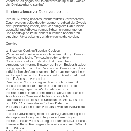
Widerspruch gegen die Datenverarbeitung zum Zwecke
der Direktwerbung statthaft.
III. Informationen zur Datenverarbeitung
Ihre bei Nutzung unseres Internetauftritts verarbeiteten
Daten werden gelöscht oder gesperrt, sobald der Zweck
der Speicherung entfällt, der Löschung der Daten keine
gesetzlichen Aufbewahrungspflichten entgegenstehen
und nachfolgend keine anderslautenden Angaben zu
einzelnen Verarbeitungsverfahren gemacht werden.
Cookies
a) Sitzungs-Cookies/Session-Cookies
Wir verwenden mit unserem Internetauftritt sog. Cookies.
Cookies sind kleine Textdateien oder andere
Speichertechnologien, die durch den von Ihnen
eingesetzten Internet-Browser auf Ihrem Endgerät ablegt
und gespeichert werden. Durch diese Cookies werden im
individuellen Umfang bestimmte Informationen von Ihnen,
wie beispielsweise Ihre Browser- oder Standortdaten oder
Ihre IP-Adresse, verarbeitet.
Durch diese Verarbeitung wird unser Internetauftritt
benutzerfreundlicher, effektiver und sicherer, da die
Verarbeitung bspw. die Wiedergabe unseres
Internetauftritts in unterschiedlichen Sprachen oder das
Angebot einer Warenkorbfunktion ermöglicht.
Rechtsgrundlage dieser Verarbeitung ist Art. 6 Abs. 1 lit
b.) DSGVO, sofern diese Cookies Daten zur
Vertragsanbahnung oder Vertragsabwicklung verarbeitet
werden.
Falls die Verarbeitung nicht der Vertragsanbahnung oder
Vertragsabwicklung dient, liegt unser berechtigtes
Interesse in der Verbesserung der Funktionalität unseres
Internetauftritts. Rechtsgrundlage ist in dann Art. 6 Abs. 1
lit. f) DSGVO.