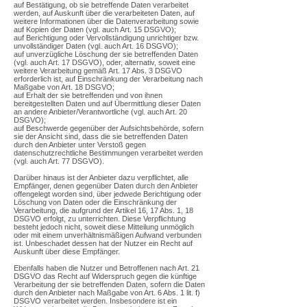
auf Bestätigung, ob sie betreffende Daten verarbeitet
werden, auf Auskunft über die verarbeiteten Daten, auf
weitere Informationen über die Datenverarbeitung sowie
auf Kopien der Daten (vgl. auch Art. 15 DSGVO);
auf Berichtigung oder Vervollständigung unrichtiger bzw.
unvollständiger Daten (vgl. auch Art. 16 DSGVO);
auf unverzügliche Löschung der sie betreffenden Daten
(vgl. auch Art. 17 DSGVO), oder, alternativ, soweit eine
weitere Verarbeitung gemäß Art. 17 Abs. 3 DSGVO
erforderlich ist, auf Einschränkung der Verarbeitung nach
Maßgabe von Art. 18 DSGVO;
auf Erhalt der sie betreffenden und von ihnen
bereitgestellten Daten und auf Übermittlung dieser Daten
an andere Anbieter/Verantwortliche (vgl. auch Art. 20
DSGVO);
auf Beschwerde gegenüber der Aufsichtsbehörde, sofern
sie der Ansicht sind, dass die sie betreffenden Daten
durch den Anbieter unter Verstoß gegen
datenschutzrechtliche Bestimmungen verarbeitet werden
(vgl. auch Art. 77 DSGVO).
Darüber hinaus ist der Anbieter dazu verpflichtet, alle
Empfänger, denen gegenüber Daten durch den Anbieter
offengelegt worden sind, über jedwede Berichtigung oder
Löschung von Daten oder die Einschränkung der
Verarbeitung, die aufgrund der Artikel 16, 17 Abs. 1, 18
DSGVO erfolgt, zu unterrichten. Diese Verpflichtung
besteht jedoch nicht, soweit diese Mitteilung unmöglich
oder mit einem unverhältnismäßigen Aufwand verbunden
ist. Unbeschadet dessen hat der Nutzer ein Recht auf
Auskunft über diese Empfänger.
Ebenfalls haben die Nutzer und Betroffenen nach Art. 21
DSGVO das Recht auf Widerspruch gegen die künftige
Verarbeitung der sie betreffenden Daten, sofern die Daten
durch den Anbieter nach Maßgabe von Art. 6 Abs. 1 lit. f)
DSGVO verarbeitet werden. Insbesondere ist ein