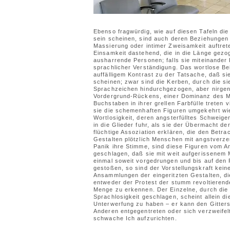
Ebenso fragwürdig, wie auf diesen Tafeln di
sein scheinen, sind auch deren Beziehungen
Massierung oder intimer Zweisamkeit auftret
Einsamkeit dastehend, die in die Länge gezo
ausharrende Personen; falls sie miteinander K
sprachlicher Verständigung. Das wortlose Be
auffälligem Kontrast zu der Tatsache, daß s
scheinen; zwar sind die Kerben, durch die si
Sprachzeichen hindurchgezogen, aber nirgen
Vordergrund-Rückens, einer Dominanz des M
Buchstaben in ihrer grellen Farbfülle treten 
sie die schemenhaften Figuren umgekehrt wie
Wortlosigkeit, deren angsterfülltes Schweig
in die Glieder fuhr, als sie der Übermacht d
flüchtige Assoziation erklären, die den Betr
Gestalten plötzlich Menschen mit angstverze
Panik ihre Stimme, sind diese Figuren vom A
geschlagen, daß sie mit weit aufgerissenem 
einmal soweit vorgedrungen und bis auf den P
gestoßen, so sind der Vorstellungskraft kein
Ansammlungen der eingeritzten Gestalten, di
entweder der Protest der stumm revoltierend
Menge zu erkennen. Der Einzelne, durch die
Sprachlosigkeit geschlagen, scheint allein 
Unterwerfung zu haben – er kann den Gitters
Anderen entgegentreten oder sich verzweifel
schwache Ich aufzurichten.