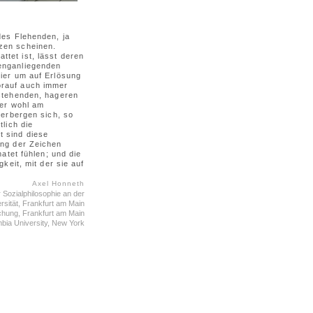
des Flehenden, ja
zen scheinen.
tet ist, lässt deren
 enganliegenden
hier um auf Erlösung
orauf auch immer
astehenden, hageren
ter wohl am
verbergen sich, so
tlich die
t sind diese
ung der Zeichen
matet fühlen; und die
keit, mit der sie auf
Axel Honneth
 Sozialphilosophie an der
sität, Frankfurt am Main
rschung, Frankfurt am Main
bia University, New York