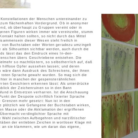
e Konstellationen der Menschen untereinander zu
 zum flächenhaften Vordergrund. Ob in anonymer
end, ob überhaupt zu Gruppen vereint oder in
genen Figuren wirken immer wie vereinzelte, stumm
ontakt halten sollten, so nicht durch das Mittel
isammensein dieser Wesen steht freilich in
ie von Buchstaben oder Worten geradezu umzingelt
e als Silhouetten sichtbar werden, auch durch die
ds lässt das den Eindruck eines In-den-
enschen übers Geschriebene entstehen. Die
vielmehr so machtlüstern, so selbstherrlich auf, daß
 hilflose Opfer aussehen lassen; und deren
en wäre dann Ausdruck des Schreckens, der ihnen
er toten Sprache gewahr wurden. So mag sich die
achter in manchen der gespensterähnlichen
rrten Gesichtern erkennen lässt: Als unterdrücke
nblick der Zeichenruinen so in den Bann
Mund in Entsetzen verharren. Ist die Anschauung
unkt der Despotie schriftlich fixierter Sprache
e Grenzen mehr gesetzt: Nun ist in den
e plötzlich wie Gefangene der Buchstaben wirken,
en Masse oder die Akklamation der ergriffenen
 Übermacht verdinglichter Sprache mit
die Wahl zwischen Aufbegehren und narzißtischer
täben der entlebten Zeichen in wortloser Klage mit
t an sie klammern, wie um daran das eigene,