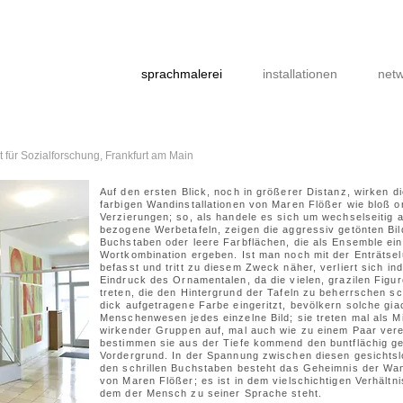
sprachmalerei
installationen
netw
ut für Sozialforschung, Frankfurt am Main
Auf den ersten Blick, noch in größerer Distanz, wirken d
farbigen Wandinstallationen von Maren Flößer wie bloß 
Verzierungen; so, als handele es sich um wechselseitig 
bezogene Werbetafeln, zeigen die aggressiv getönten Bi
Buchstaben oder leere Farbflächen, die als Ensemble ein
Wortkombination ergeben. Ist man noch mit der Enträtse
befasst und tritt zu diesem Zweck näher, verliert sich in
Eindruck des Ornamentalen, da die vielen, grazilen Figur
treten, die den Hintergrund der Tafeln zu beherrschen sch
dick aufgetragene Farbe eingeritzt, bevölkern solche gia
Menschenwesen jedes einzelne Bild; sie treten mal als M
wirkender Gruppen auf, mal auch wie zu einem Paar verei
bestimmen sie aus der Tiefe kommend den buntflächig 
Vordergrund. In der Spannung zwischen diesen gesichts
den schrillen Buchstaben besteht das Geheimnis der Wan
von Maren Flößer; es ist in dem vielschichtigen Verhältni
dem der Mensch zu seiner Sprache steht.