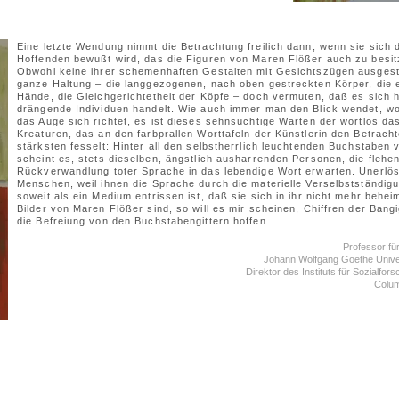
Eine letzte Wendung nimmt die Betrachtung freilich dann, wenn sie sich 
Hoffenden bewußt wird, das die Figuren von Maren Flößer auch zu besit
Obwohl keine ihrer schemenhaften Gestalten mit Gesichtszügen ausgestat
ganze Haltung – die langgezogenen, nach oben gestreckten Körper, die
Hände, die Gleichgerichtetheit der Köpfe – doch vermuten, daß es sich 
drängende Individuen handelt. Wie auch immer man den Blick wendet, w
das Auge sich richtet, es ist dieses sehnsüchtige Warten der wortlos d
Kreaturen, das an den farbprallen Worttafeln der Künstlerin den Betrach
stärksten fesselt: Hinter all den selbstherrlich leuchtenden Buchstaben 
scheint es, stets dieselben, ängstlich ausharrenden Personen, die flehen
Rückverwandlung toter Sprache in das lebendige Wort erwarten. Unerlös
Menschen, weil ihnen die Sprache durch die materielle Verselbstständig
soweit als ein Medium entrissen ist, daß sie sich in ihr nicht mehr behei
Bilder von Maren Flößer sind, so will es mir scheinen, Chiffren der Bangig
die Befreiung von den Buchstabengittern hoffen.
Professor für
Johann Wolfgang Goethe Univer
Direktor des Instituts für Sozialfo
Colum