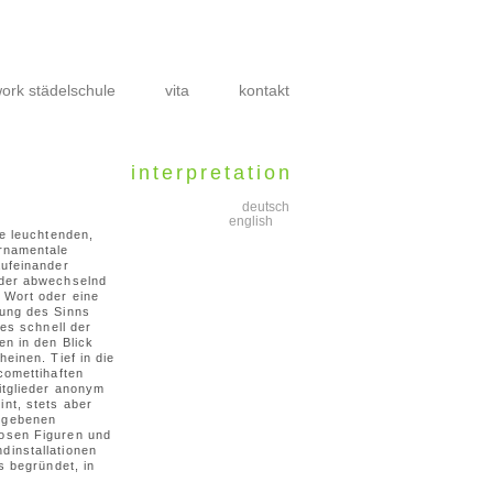
ork städelschule
vita
kontakt
interpretation
deutsch
english
ie leuchtenden,
ornamentale
aufeinander
lder abwechselnd
 Wort oder eine
lung des Sinns
des schnell der
en in den Blick
einen. Tief in die
comettihaften
itglieder anonym
nt, stets aber
gegebenen
losen Figuren und
dinstallationen
s begründet, in